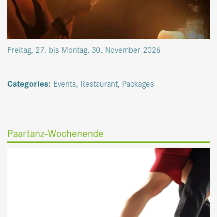
Freitag, 27. bis Montag, 30. November 2026
Categories:
Events
,
Restaurant
,
Packages
Paartanz-Wochenende