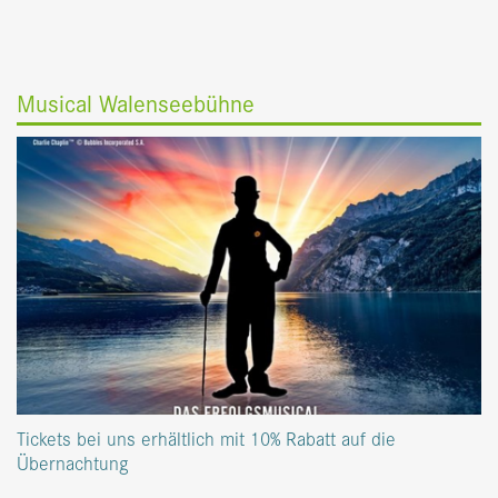
Buchen
Tisch reservieren
Kontakt
Gutscheine
Lageplan
Facebook
Instagram
Musical Walenseebühne
Tickets bei uns erhältlich mit 10% Rabatt auf die
Übernachtung