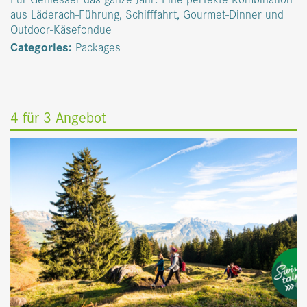
aus Läderach-Führung, Schifffahrt, Gourmet-Dinner und
Outdoor-Käsefondue
Categories:
Packages
4 für 3 Angebot