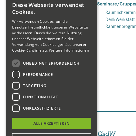
Hotel
Seminare/Gruppe
Diese Webseite verwendet
GERMAN
Cookies.
Zimmer
Räumlichkeiten
DenkWerkstatt
ENGLISH
3* Maisonette
Wir verwenden Cookies, um die
Rahmenprogr
3* Panorama
Benutzerfreundlichkeit unserer Website zu
FRENCH
verbessern. Durch die weitere Nutzung
3* Gartenblick
unserer Webseite stimmen Sie der
1* Nostalgie
Verwendung von Cookies gemäss unserer
Cookie-Richtlinie zu.
Weitere Informationen
Angebote
Barrierefreie Ferien
UNBEDINGT ERFORDERLICH
Motorrad-Touren
PERFORMANCE
TARGETING
FUNKTIONALITÄT
UNKLASSIFIZIERTE
Unsere Seiten
ALLE AKZEPTIEREN