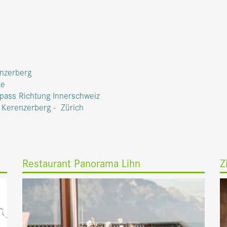
enzerberg
ee
npass Richtung Innerschweiz
- Kerenzerberg - Zürich
Restaurant Panorama Lihn
Z