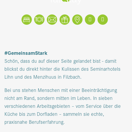
Buchen
Tisch reservieren
Kontakt
Gutscheine
Lageplan
Facebook
Instagram
#GemeinsamStark
Schön, dass du auf dieser Seite gelandet bist - damit
blickst du direkt hinter die Kulissen des Seminarhotels
Lihn und des Menzihuus in Filzbach.
Bei uns stehen Menschen mit einer Beeinträchtigung
nicht am Rand, sondern mitten im Leben. In sieben
verschiedenen Arbeitsgebieten – vom Service über die
Küche bis zum Dorfladen – sammeln sie echte,
praxisnahe Berufserfahrung.