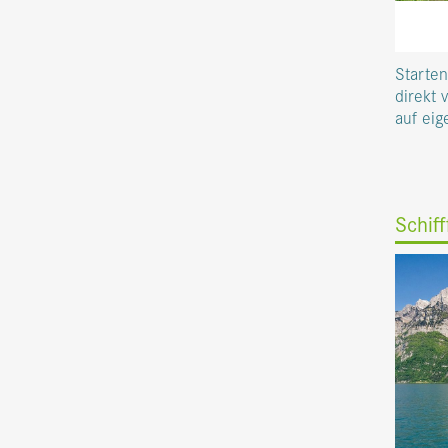
Starte
direkt 
auf eig
Schif