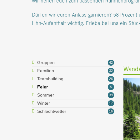
Wir helfen euch zum passenden Rahmenprogra
Dürfen wir euren Anlass garnieren? 58 Prozen
Lihn-Aufenthalt wichtig. Erlebe bei uns ein Stück
Gruppen
42
Wand
Familien
32
Teambuilding
26
Feier
5
Sommer
39
Winter
17
Schlechtwetter
16