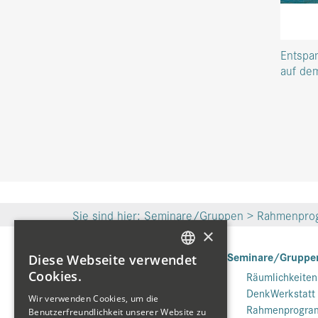
Entspan
auf de
Sie sind hier:
Seminare/Gruppen
>
Rahmenpro
×
Hotel
Seminare/Gruppe
Diese Webseite verwendet
GERMAN
Cookies.
Zimmer
Räumlichkeiten
DenkWerkstatt
ENGLISH
3* Maisonette
Wir verwenden Cookies, um die
Rahmenprogr
3* Panorama
Benutzerfreundlichkeit unserer Website zu
FRENCH