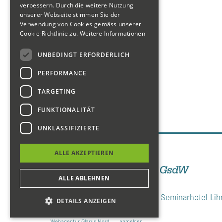
verbessern. Durch die weitere Nutzung
3* Gartenblick
unserer Webseite stimmen Sie der
1* Nostalgie
Verwendung von Cookies gemäss unserer
Cookie-Richtlinie zu.
Weitere Informationen
Angebote
Barrierefreie Ferien
UNBEDINGT ERFORDERLICH
Motorrad-Touren
PERFORMANCE
TARGETING
FUNKTIONALITÄT
UNKLASSIFIZIERTE
Unsere Seiten
ALLE AKZEPTIEREN
ALLE ABLEHNEN
Seminarhotel Lih
DETAILS ANZEIGEN
Webagentur Glarus Nord
anmelden