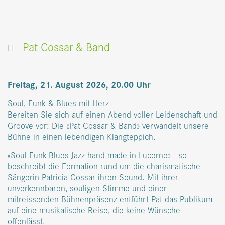
Buchen
Tisch reservieren
Kontakt
Gutscheine
Lageplan
Facebook
Instagram
Pat Cossar & Band
Freitag, 21. August 2026, 20.00 Uhr
Soul, Funk & Blues mit Herz
Bereiten Sie sich auf einen Abend voller Leidenschaft und
Groove vor: Die «Pat Cossar & Band» verwandelt unsere
Bühne in einen lebendigen Klangteppich.
«Soul-Funk-Blues-Jazz hand made in Lucerne» - so
beschreibt die Formation rund um die charismatische
Sängerin Patricia Cossar ihren Sound. Mit ihrer
unverkennbaren, souligen Stimme und einer
mitreissenden Bühnenpräsenz entführt Pat das Publikum
auf eine musikalische Reise, die keine Wünsche
offenlässt.