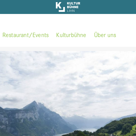
Restaurant/Events
Kulturbühne
Über uns
Events Restaurant Panorama Lihn
Kontakt / Öffnungszei