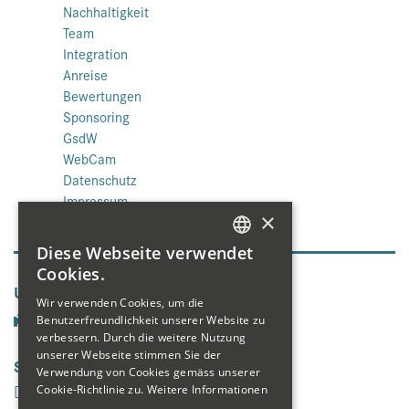
Nachhaltigkeit
Team
Integration
Anreise
Bewertungen
Sponsoring
GsdW
WebCam
Datenschutz
Impressum
×
Diese Webseite verwendet
GERMAN
Cookies.
Unsere Seiten
ENGLISH
Wir verwenden Cookies, um die
Benutzerfreundlichkeit unserer Website zu
FRENCH
verbessern. Durch die weitere Nutzung
unserer Webseite stimmen Sie der
Social Media
Verwendung von Cookies gemäss unserer
Cookie-Richtlinie zu.
Weitere Informationen