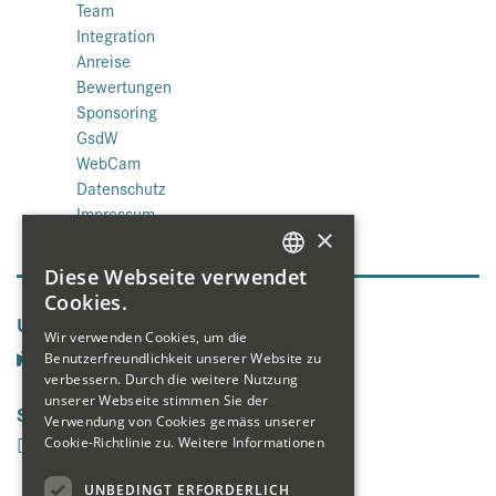
Team
Integration
Anreise
Bewertungen
Sponsoring
GsdW
WebCam
Datenschutz
Impressum
×
Diese Webseite verwendet
GERMAN
Cookies.
Unsere Seiten
ENGLISH
Wir verwenden Cookies, um die
Benutzerfreundlichkeit unserer Website zu
FRENCH
verbessern. Durch die weitere Nutzung
unserer Webseite stimmen Sie der
Social Media
Verwendung von Cookies gemäss unserer
Cookie-Richtlinie zu.
Weitere Informationen
UNBEDINGT ERFORDERLICH