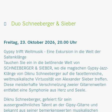
Buchen
Tisch reservieren
Kontakt
Gutscheine
Lageplan
Facebook
Instagram
Duo Schneeberger & Sieber
Freitag, 23. Oktober 2026, 20.00 Uhr
Gypsy trifft Weltmusik - Eine Exkursion in die Welt der
Saitenklänge
Tauchen Sie ein in die betörende Welt von
SCHNEEBERGER & SIEBER, wo die magischen Gypsy-Jazz-
Klänge von Diknu Schneeberger auf die facettenreiche,
weltmusikalische Virtuosität von Alexander Sieber treffen.
Diese meisterhafte Verschmelzung zweier Gitarrenwelten
entfaltet eine Symphonie aus Herz und Seele.
Diknu Schneeberger, gefeiert für sein
aussergewöhnliches Talent an der Gipsy-Gitarre und
bekannt aus seiner bemerkenswerten musikalischen