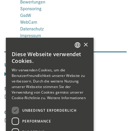
Bewertungen
Sponsoring
GsdW
WebCam
Datenschutz
Impressum
×
Diese Webseite verwendet
GERMAN
Cookies.
Unsere Seiten:
ENGLISH
Wir verwenden Cookies, um die
Benutzerfreundlichkeit unserer Website zu
FRENCH
verbessern. Durch die weitere Nutzung
unserer Webseite stimmen Sie der
Social Media
Verwendung von Cookies gemäss unserer
Cookie-Richtlinie zu.
Weitere Informationen
UNBEDINGT ERFORDERLICH
Galerie
PERFORMANCE